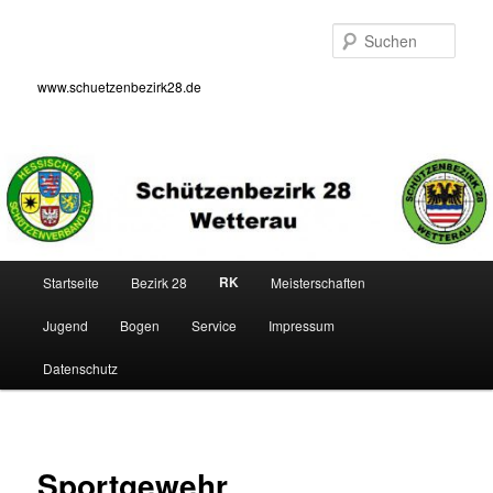
Zum
primären
Such
Inhalt
springen
www.schuetzenbezirk28.de
Hauptmenü
RK
Startseite
Bezirk 28
Meisterschaften
Jugend
Bogen
Service
Impressum
Datenschutz
Sportgewehr