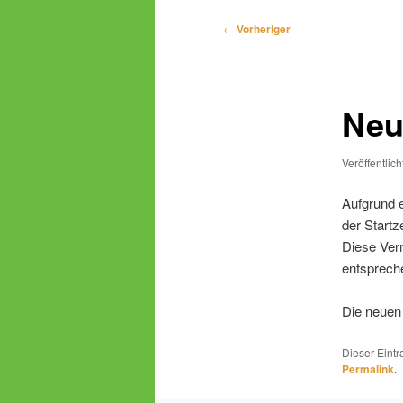
Beitragsnavigation
←
Vorheriger
Neu
Veröffentlic
Aufgrund e
der Startz
Diese Verm
entsprech
Die neuen
Dieser Eint
Permalink
.