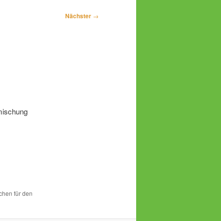
Nächster
→
rmischung
ichen für den