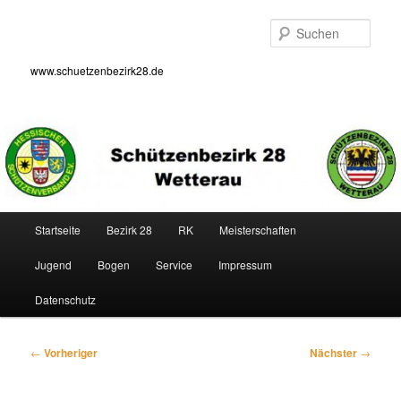
Zum
primären
Such
Inhalt
springen
www.schuetzenbezirk28.de
Hauptmenü
Startseite
Bezirk 28
RK
Meisterschaften
Jugend
Bogen
Service
Impressum
Datenschutz
Beitragsnavigation
←
Vorheriger
Nächster
→